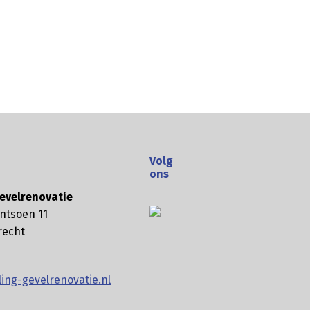
Volg
ons
evelrenovatie
ntsoen 11
recht
ing-gevelrenovatie.nl