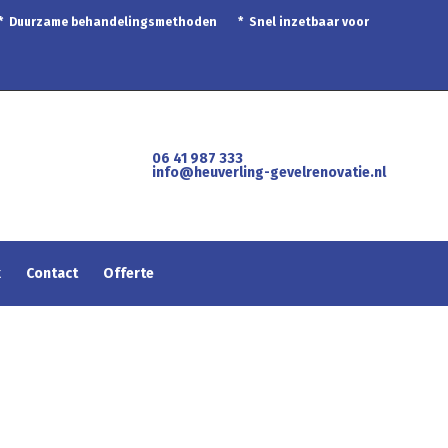
 * Duurzame behandelingsmethoden * Snel inzetbaar voor
06 41 987 333
info@heuverling-gevelrenovatie.nl
k
Contact
Offerte