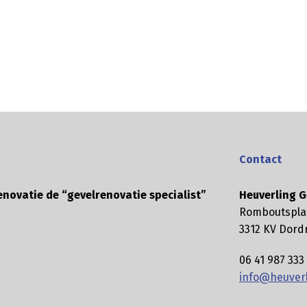
Contact
enovatie de “gevelrenovatie specialist”
Heuverling G
Romboutspla
3312 KV Dord
06 41 987 333
info@heuverl