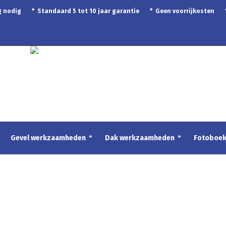
ing nodig * Standaard 5 tot 10 jaar garantie * Geen voorrijkosten
Gevel werkzaamheden
Dak werkzaamheden
Fotoboe