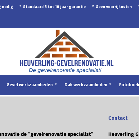
ing nodig * Standaard 5 tot 10 jaar garantie * Geen voorrijkosten
Gevel werkzaamheden
Dak werkzaamheden
Fotoboe
Contact
enovatie de “gevelrenovatie specialist”
Heuverling G