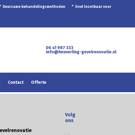
 * Duurzame behandelingsmethoden * Snel inzetbaar voor
06 41 987 333
info@heuverling-gevelrenovatie.nl
k
Contact
Offerte
Volg
ons
evelrenovatie