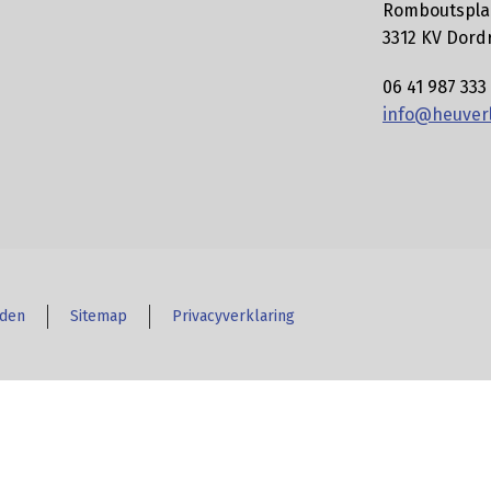
Romboutspla
3312 KV Dord
06 41 987 333
info@heuverl
uden
Sitemap
Privacyverklaring