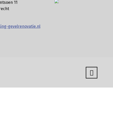
ntsoen 11
recht
ing-gevelrenovatie.nl