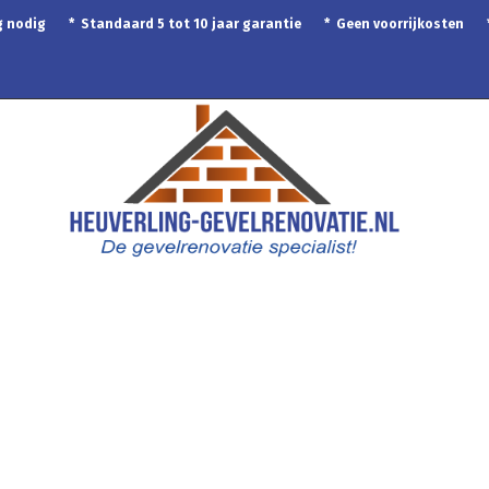
ing nodig * Standaard 5 tot 10 jaar garantie * Geen voorrijkosten
Gevel werkzaamheden
Dak werkzaamheden
Fotoboe