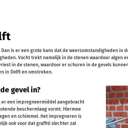
lft
en? Dan is er een grote kans dat de weersomstandigheden in 
gheden. Vocht trekt namelijk in de stenen waardoor algen e
evriest in de stenen, waardoor er schuren in de gevels kunn
en in Delft en omstreken.
de gevel in?
dt er een impregneermiddel aangebracht
fstotende beschermlaag vormt. Hiermee
regen en schimmel. Het impregneren is
jk ook voor dat graffiti slechter zal