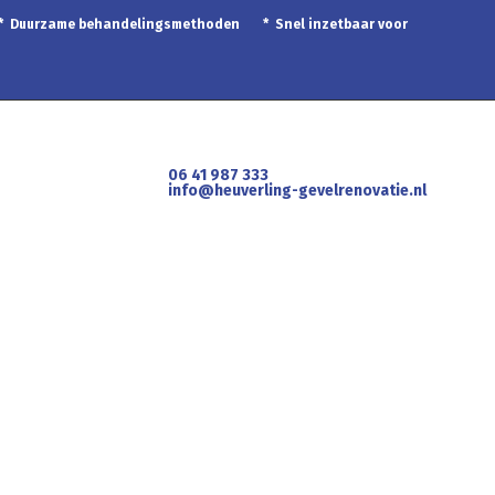
 * Duurzame behandelingsmethoden * Snel inzetbaar voor
06 41 987 333
info@heuverling-gevelrenovatie.nl
k
Contact
Offerte