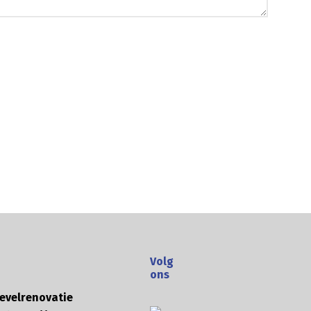
Volg
ons
evelrenovatie