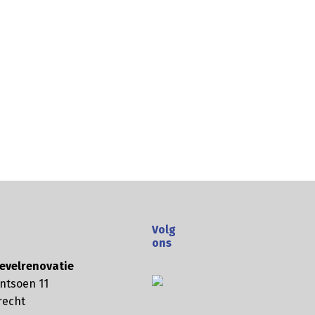
Volg
ons
evelrenovatie
ntsoen 11
recht