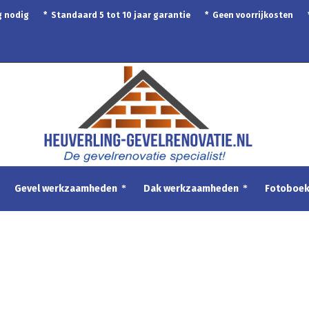
ing nodig * Standaard 5 tot 10 jaar garantie * Geen voorrijkosten
Gevel werkzaamheden
Dak werkzaamheden
Fotoboe