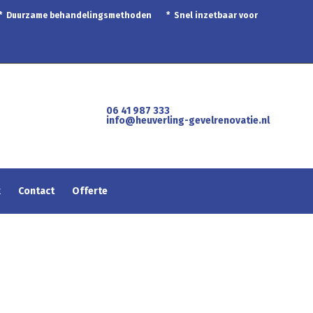
 * Duurzame behandelingsmethoden * Snel inzetbaar voor
06 41 987 333
info@heuverling-gevelrenovatie.nl
k
Contact
Offerte