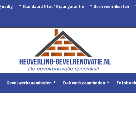
ing nodig * Standaard 5 tot 10 jaar garantie * Geen voorrijkosten
Gevel werkzaamheden
Dak werkzaamheden
Fotoboe