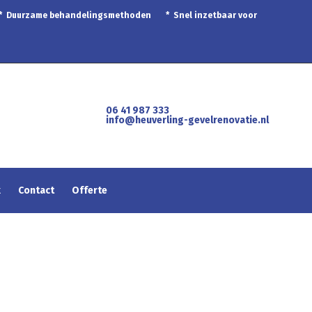
 * Duurzame behandelingsmethoden * Snel inzetbaar voor
06 41 987 333
info@heuverling-gevelrenovatie.nl
k
Contact
Offerte