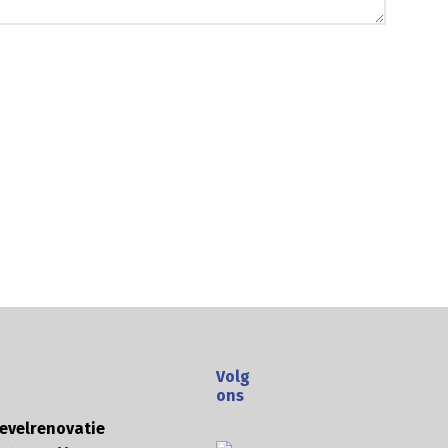
Volg
ons
evelrenovatie