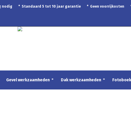
ing nodig * Standaard 5 tot 10 jaar garantie * Geen voorrijkosten
Gevel werkzaamheden
Dak werkzaamheden
Fotoboe