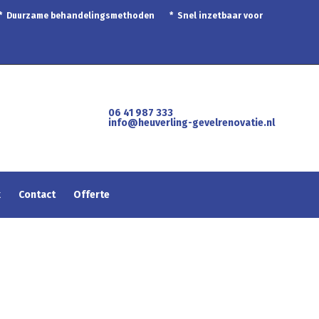
 * Duurzame behandelingsmethoden * Snel inzetbaar voor
06 41 987 333
info@heuverling-gevelrenovatie.nl
k
Contact
Offerte