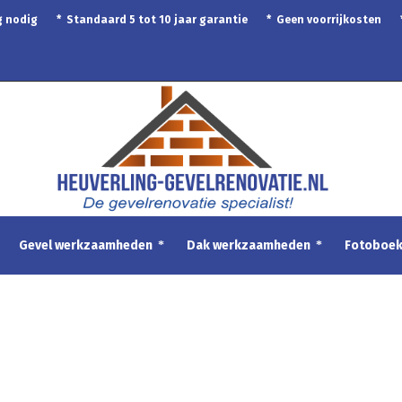
ing nodig * Standaard 5 tot 10 jaar garantie * Geen voorrijkosten
Gevel werkzaamheden
Dak werkzaamheden
Fotoboe