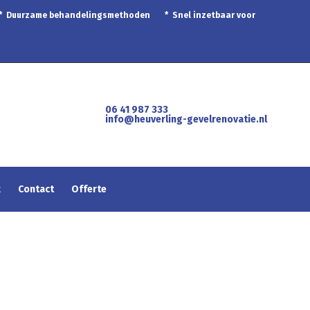
 * Duurzame behandelingsmethoden * Snel inzetbaar voor
06 41 987 333
info@heuverling-gevelrenovatie.nl
k
Contact
Offerte