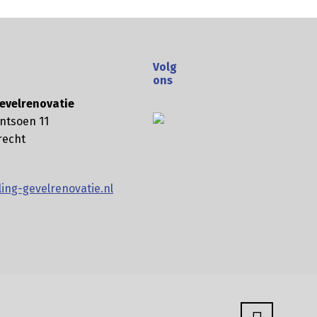
Volg
ons
evelrenovatie
ntsoen 11
recht
ing-gevelrenovatie.nl