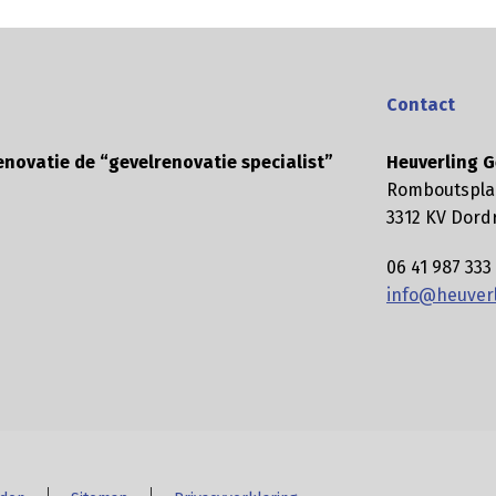
Contact
enovatie de “gevelrenovatie specialist”
Heuverling G
Romboutspla
3312 KV Dord
06 41 987 333
info@heuverl