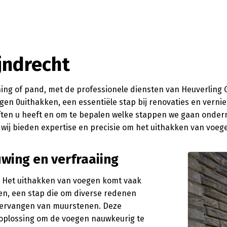
jndrecht
ng of pand, met de professionele diensten van Heuverling Ge
oegen 0uithakken, een essentiële stap bij renovaties en vern
en u heeft en om te bepalen welke stappen we gaan ondern
ij bieden expertise en precisie om het uithakken van voegen
uwing en verfraaiing
s. Het uithakken van voegen komt vaak
en, een stap die om diverse redenen
 vervangen van muurstenen. Deze
 oplossing om de voegen nauwkeurig te