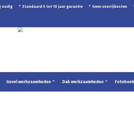
ing nodig * Standaard 5 tot 10 jaar garantie * Geen voorrijkosten
Gevel werkzaamheden
Dak werkzaamheden
Fotoboe