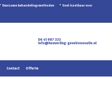
 * Duurzame behandelingsmethoden * Snel inzetbaar voor
06 41 987 333
info@heuverling-gevelrenovatie.nl
k
Contact
Offerte