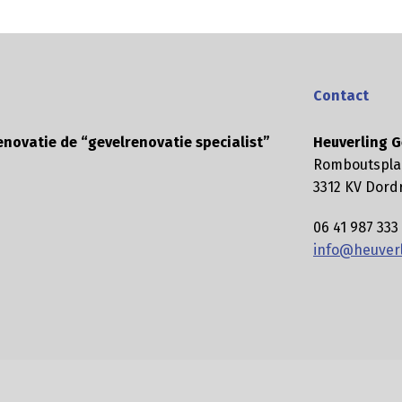
Contact
enovatie de “gevelrenovatie specialist”
Heuverling G
Romboutspla
3312 KV Dord
06 41 987 333
info@heuverl